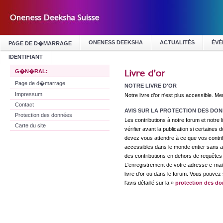
ONENESS DEEKSHA
ACTUALITÉS
ÉVÈ
PAGE DE D�MARRAGE
IDENTIFIANT
G�N�RAL:
Page de d�marrage
NOTRE LIVRE D'OR
Impressum
Notre livre d’or n'est plus accessible. M
Contact
AVIS SUR LA PROTECTION DES DO
Protection des données
Les contributions à notre forum et notre l
Carte du site
vérifier avant la publication si certaine
devez vous attendre à ce que vos contrib
accessibles dans le monde entier sans ap
des contributions en dehors de requêtes d
L'enregistrement de votre adresse e-mail
livre d'or ou dans le forum. Vous pouvez 
l'avis détaillé sur la
»
protection des d